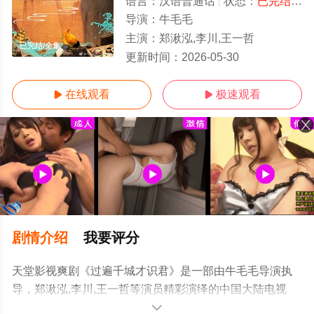
语言：
汉语普通话
状态：
已完结
- 
导演：
牛毛毛
主演：
郑湫泓,李川,王一哲
已完结/全集
更新时间：
2026-05-30
在线观看
极速观看


剧情介绍
我要评分
天堂影视爽剧《过遍千城才识君》是一部由牛毛毛导演执
导，郑湫泓,李川,王一哲等演员精彩演绎的中国大陆电视
剧，大结局剧情已揭晓（已完结），手机免费观看高清未
