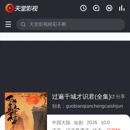






过遍千城才识君(全集)
分享

别名：guobianqianchengcaishijun
中国大陆
短剧
2026
10.0