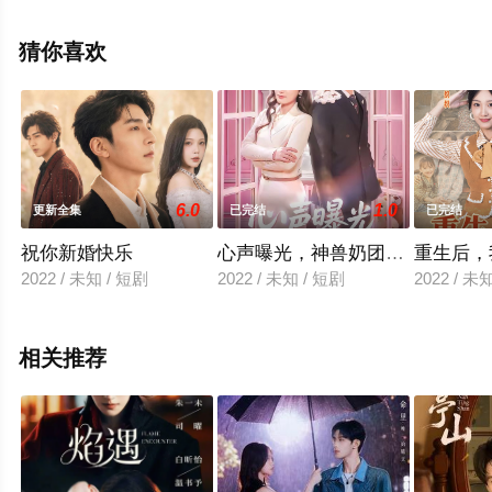
删减完整版电视剧全集就上天堂电影网，更多相关信息可
移步至豆瓣电视剧、电视猫或剧情网等平台了解。
猜你喜欢
6.0
1.0
更新全集
已完结
已完结
祝你新婚快乐
心声曝光，神兽奶团带冤种爹逆
重生后，
2022 / 未知 / 短剧
2022 / 未知 / 短剧
2022 / 未
相关推荐