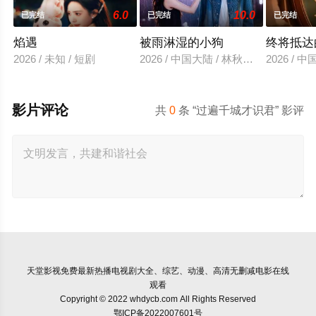
6.0
10.0
已完结
已完结
已完结
焰遇
被雨淋湿的小狗
终将抵达
2026 / 未知 / 短剧
2026 / 中国大陆 / 林秋一＆滕泽文
2026 /
影片评论
共
0
条 “过遍千城才识君” 影评
天堂影视
免费最新热播电视剧大全、综艺、动漫、高清无删减电影在线
观看
Copyright © 2022 whdycb.com All Rights Reserved
鄂ICP备2022007601号