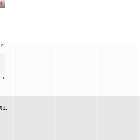
0
影评
爬虫