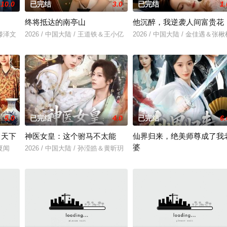
10.0
已完结
3.0
已完结
1.
终将抵达的南亭山
他沉醉，我逆袭人间富贵花
＆滕泽文
2026 / 中国大陆 / 王道铁＆王小亿
2026 / 中国大陆 / 金佳遇＆张楸
5.0
已完结
4.0
已完结
6.
甲天下
神医女皇：这个驸马不太能
仙界归来，绝美师尊成了我
婆
＆夏闻
2026 / 中国大陆 / 孙滢皓＆黄昕玥
2026 / 中国大陆 / 铭汐＆刘皓煜