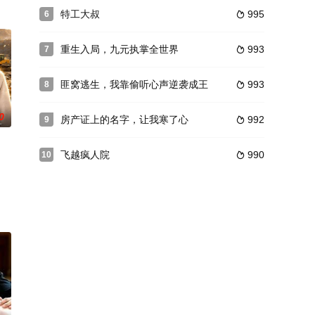
特工大叔
995
6

重生入局，九元执掌全世界
993
7

匪窝逃生，我靠偷听心声逆袭成王
993
8

0
房产证上的名字，让我寒了心
992
9

飞越疯人院
990
10
