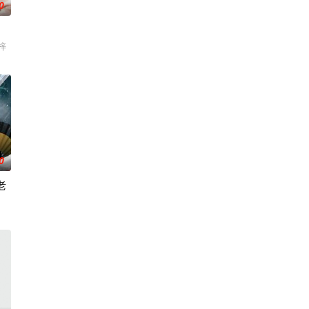
0
梓
0
老