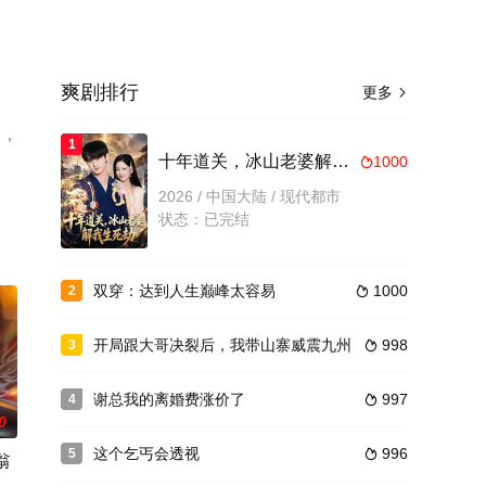
爽剧排行
更多

），
1
十年道关，冰山老婆解我生死劫
1000

2026 / 中国大陆 / 现代都市
状态：已完结
双穿：达到人生巅峰太容易
1000
2

开局跟大哥决裂后，我带山寨威震九州
998
3

谢总我的离婚费涨价了
997
4

0
这个乞丐会透视
996
5

翁