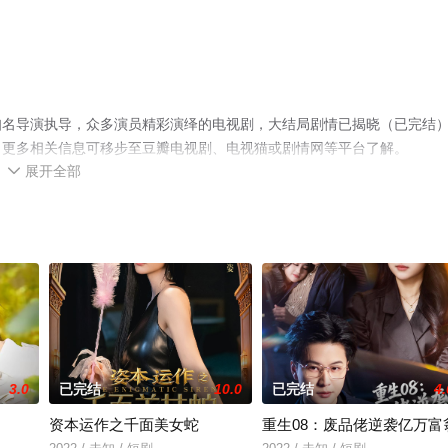
知名导演执导，众多演员精彩演绎的电视剧，大结局剧情已揭晓（已完结
，更多相关信息可移步至豆瓣电视剧、电视猫或剧情网等平台了解。
展开全部

3.0
已完结
10.0
已完结
4.
资本运作之千面美女蛇
重生08：废品佬逆袭亿万富