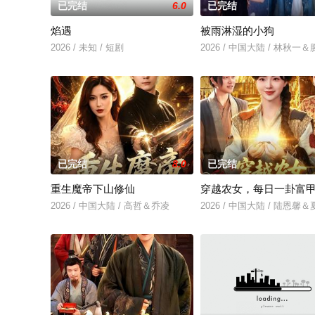
已完结
6.0
已完结
焰遇
被雨淋湿的小狗
2026 / 未知 / 短剧
2026 / 中国大陆 / 林秋一
已完结
8.0
已完结
重生魔帝下山修仙
穿越农女，每日一卦富
2026 / 中国大陆 / 高哲＆乔凌
2026 / 中国大陆 / 陆恩馨