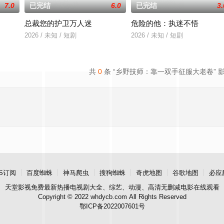
7.0
已完结
6.0
已完结
3.
总裁您的护卫万人迷
危险的他：执迷不悟
2026 / 未知 / 短剧
2026 / 未知 / 短剧
共
0
条 “乡野技师：靠一双手征服大老卷” 
S订阅
百度蜘蛛
神马爬虫
搜狗蜘蛛
奇虎地图
谷歌地图
必应
天堂影视
免费最新热播电视剧大全、综艺、动漫、高清无删减电影在线观看
Copyright © 2022 whdycb.com All Rights Reserved
鄂ICP备2022007601号