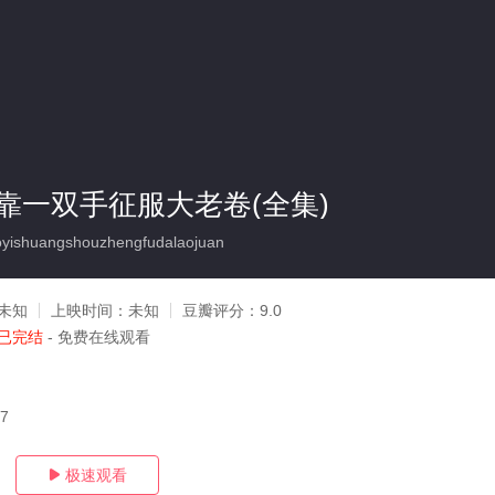
靠一双手征服大老卷(全集)
yishuangshouzhengfudalaojuan
未知
上映时间：
未知
豆瓣评分：
9.0
已完结
- 免费在线观看
17
极速观看
