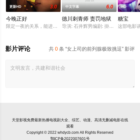
3.0
6.0
更新HD
中文字幕
HD
今晚正好
德川刺青师 责罚地狱
糖宝
限定一夜的关系，能进展到哪一步？一段关系从见色起意开始，
导演: 石井辉男编剧: 掛札昌裕 / 石井輝
这部电影
影片评论
共
0
条 “女上司的前列腺极致挑逗” 影评
天堂影视
免费最新热播电视剧大全、综艺、动漫、高清无删减电影在线
观看
Copyright © 2022 whdycb.com All Rights Reserved
鄂ICP备2022007601号