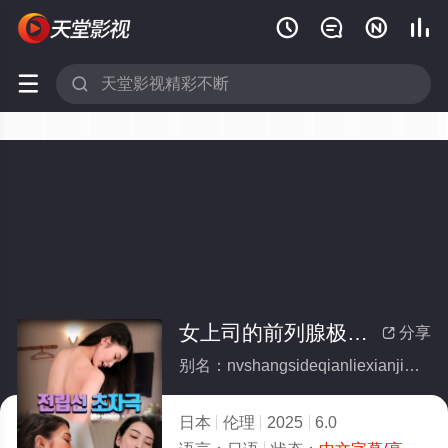






女上司的前列腺极致挑逗
分享

别名：nvshangsideqianliexianjizhitiaodou
日本
伦理
2025
6.0