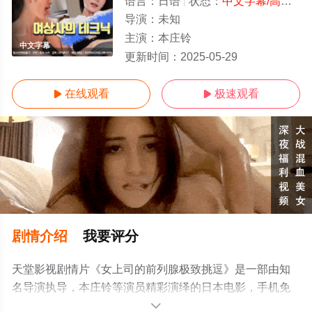
语言：
日语
状态：
中文字幕/高清
- 
导演：
未知
主演：
本庄铃
中文字幕
更新时间：
2025-05-29
在线观看
极速观看


剧情介绍
我要评分
天堂影视剧情片《女上司的前列腺极致挑逗》是一部由知
名导演执导，本庄铃等演员精彩演绎的日本电影，手机免
费观看高清未删减完整版电影大全就上天堂电影网，更多
