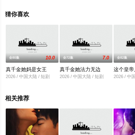
相关信息可移步至豆瓣电影、电视猫或剧情网等平台了
解。
猜你喜欢
10.0
7.0
全80集
全72集
全82集
真千金她妈是女王
真千金她法力无边
这个皇帝
2026 / 中国大陆 / 短剧
2026 / 中国大陆 / 短剧
2026 / 
相关推荐