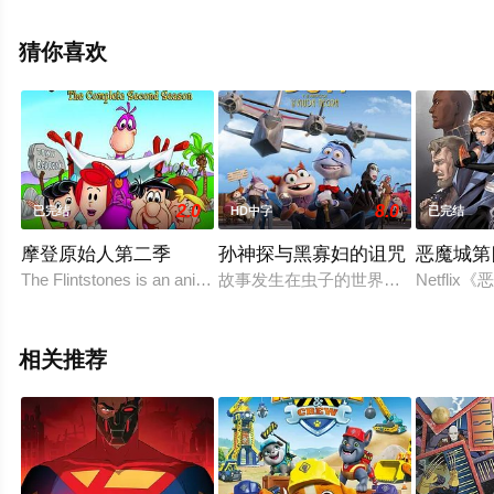
特,Whitmer,Thomas,拉米·尤素夫,克里斯·里
德,Akaash,Singh,Salma,Hindy,Randa,Jarrar等演员精彩演
猜你喜欢
绎的美国动漫，大结局剧情已揭晓（1-8全集），手机免费
观看高清未删减完整版动漫全集就上天堂电影网，更多相
关信息可移步至豆瓣动漫、电视猫或剧情网等平台了解。
2.0
8.0
已完结
HD中字
已完结
摩登原始人第二季
孙神探与黑寡妇的诅咒
恶魔城第
The Flintstones is an animated, prime-time American televis
故事发生在虫子的世界里，蜘蛛就是
Netfl
相关推荐