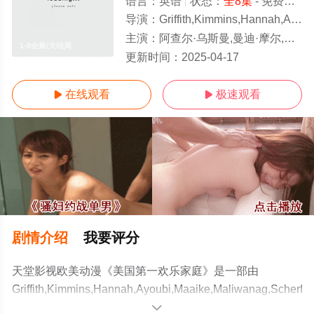
语言：
英语
状态：
全8集
- 免费在线观看
导演：
Griffith,Kimmins,Hannah,Ayoubi,Maaike,M
主演：
阿查尔·乌斯曼,曼迪·摩尔,阿莉雅·肖卡特,Whitmer,Thomas,拉米·尤素夫,克里斯
1-8全集/大结局
更新时间：
2025-04-17
在线观看
极速观看


剧情介绍
我要评分
天堂影视欧美动漫《美国第一欢乐家庭》是一部由
Griffith,Kimmins,Hannah,Ayoubi,Maaike,Maliwanag,Scherff
导演执导，阿查尔·乌斯曼,曼迪·摩尔,阿莉雅·肖卡
