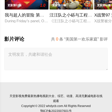
1.0
7.0
更新第07集
更新第22集
更新第06集
我与超人的冒险 第三季
汪汪队之小砾与工程家族 第三季
X战警97
During Friday’s panel, Ouweleen also revealed that “My Adve
《汪汪队之小砾与工程家族第2季》
X战警被
影片评论
共
0
条 “美国第一欢乐家庭” 影评
天堂影视
免费最新热播电视剧大全、综艺、动漫、高清无删减电影在线
观看
Copyright © 2022 whdycb.com All Rights Reserved
鄂ICP备2022007601号