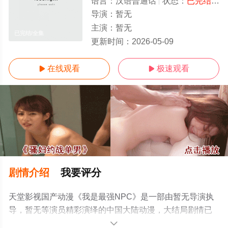
语言：
汉语普通话
状态：
已完结
- 
导演：
暂无
主演：
暂无
已完结/全集
更新时间：
2026-05-09
在线观看
极速观看


剧情介绍
我要评分
天堂影视国产动漫《我是最强NPC》是一部由暂无导演执
导，暂无等演员精彩演绎的中国大陆动漫，大结局剧情已
揭晓（已完结），手机免费观看高清未删减完整版动漫全
