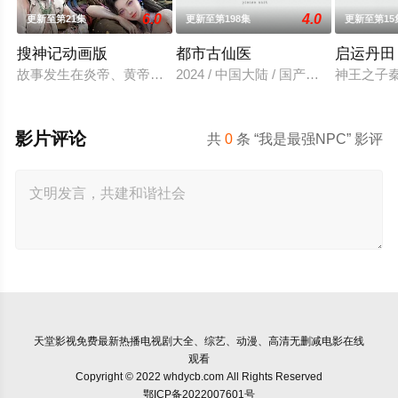
6.0
4.0
更新至第21集
更新至第198集
更新至第15
搜神记动画版
都市古仙医
启运丹田
故事发生在炎帝、黄帝所在的蛮荒时代。正值群雄逐鹿中原之际
2024 / 中国大陆 / 国产动漫
神王之子
影片评论
共
0
条 “我是最强NPC” 影评
天堂影视
免费最新热播电视剧大全、综艺、动漫、高清无删减电影在线
观看
Copyright © 2022 whdycb.com All Rights Reserved
鄂ICP备2022007601号