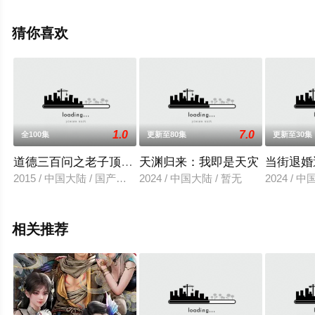
集就上天堂电影网，更多相关信息可移步至豆瓣动漫、电
视猫或剧情网等平台了解。
猜你喜欢
1.0
7.0
全100集
更新至80集
更新至30集
道德三百问之老子顶呱呱
天渊归来：我即是天灾
当街退婚
2015 / 中国大陆 / 国产动漫
2024 / 中国大陆 / 暂无
2024 / 
相关推荐