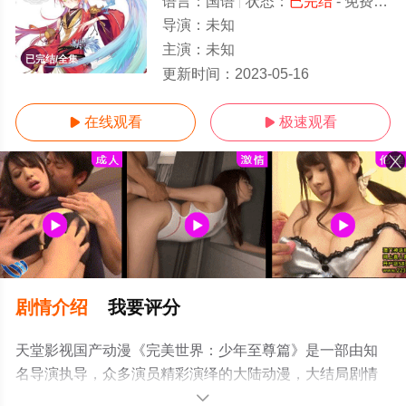
语言：
国语
状态：
已完结
- 免费在线观看
导演：
未知
主演：
未知
已完结/全集
更新时间：
2023-05-16
在线观看
极速观看


剧情介绍
我要评分
天堂影视国产动漫《完美世界：少年至尊篇》是一部由知
名导演执导，众多演员精彩演绎的大陆动漫，大结局剧情
已揭晓（已完结），手机免费观看高清未删减完整版动漫
