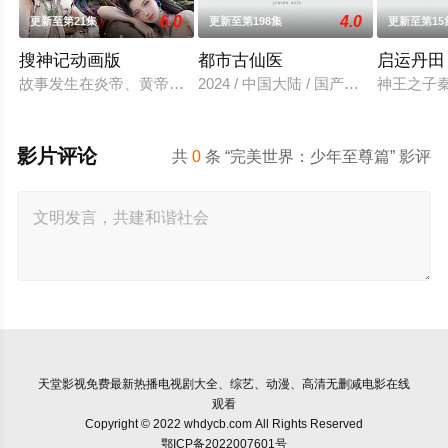
6.0
4.0
更新至第21集
更新至第198集
更新至第15
搜神记动画版
都市古仙医
启运丹田
故事发生在炎帝、黄帝所在的蛮荒时代。正值群雄逐鹿中原之际
2024 / 中国大陆 / 国产动漫
神王之子
影片评论
共
0
条 “完美世界：少年至尊篇” 影评
天堂影视
免费最新热播电视剧大全、综艺、动漫、高清无删减电影在线
观看
Copyright © 2022 whdycb.com All Rights Reserved
鄂ICP备2022007601号