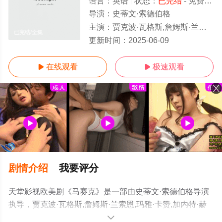
语言：
英语
状态：
已完结
- 免费在线观看
导演：
史蒂文·索德伯格
主演：
贾克波·瓦格斯,詹姆斯·兰索恩,玛雅·卡赞,加内特·赫德兰,博·布里奇斯,莎朗·斯通,戴文·雷
已完结/全集
更新时间：
2025-06-09
在线观看
极速观看


剧情介绍
我要评分
天堂影视欧美剧《马赛克》是一部由史蒂文·索德伯格导演
执导，贾克波·瓦格斯,詹姆斯·兰索恩,玛雅·卡赞,加内特·赫
德兰,博·布里奇斯,莎朗·斯通,戴文·雷特瑞,弗雷德里克·韦勒,
