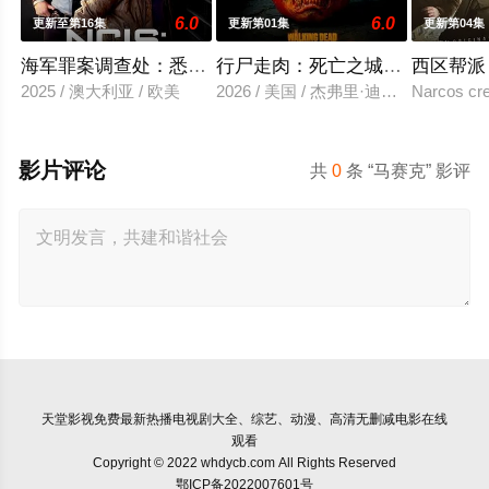
6.0
6.0
更新至第16集
更新第01集
更新第04集
海军罪案调查处：悉尼第三季
行尸走肉：死亡之城 第三季
西区帮派
2025 / 澳大利亚 / 欧美
2026 / 美国 / 杰弗里·迪恩·摩根,劳伦·
Narcos cre
影片评论
共
0
条 “马赛克” 影评
天堂影视
免费最新热播电视剧大全、综艺、动漫、高清无删减电影在线
观看
Copyright © 2022 whdycb.com All Rights Reserved
鄂ICP备2022007601号